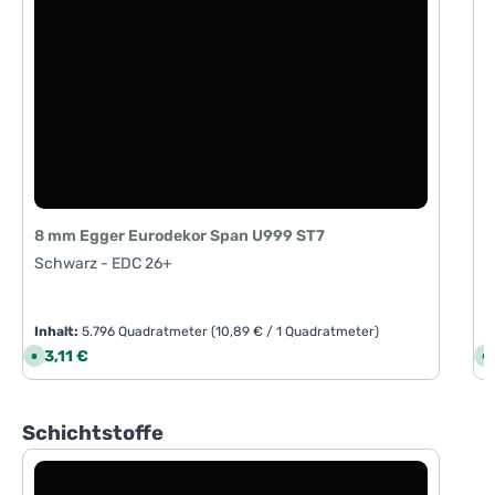
8 mm Egger Eurodekor Span U999 ST7
Schwarz - EDC 26+
Inhalt:
5.796 Quadratmeter
(10,89 € / 1 Quadratmeter)
I
Regulärer Preis:
R
63,11 €
7
S
S
o
o
f
f
o
o
r
r
t
t
Produktgalerie überspringen
Schichtstoffe
v
v
e
e
r
r
f
f
ü
ü