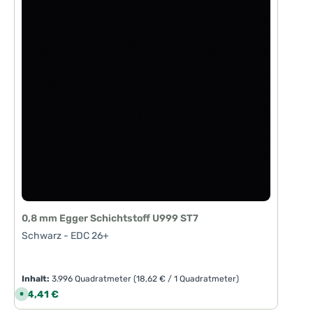
0,8 mm Egger Schichtstoff U999 ST7
Schwarz - EDC 26+
Inhalt:
3.996 Quadratmeter
(18,62 € / 1 Quadratmeter)
Regulärer Preis:
74,41 €
S
o
f