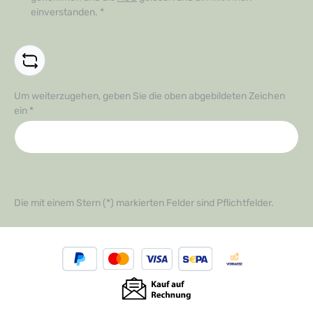
einverstanden.
*
Um weiterzugehen, geben Sie die oben abgebildeten Zeichen
ein
*
Die mit einem Stern (*) markierten Felder sind Pflichtfelder.