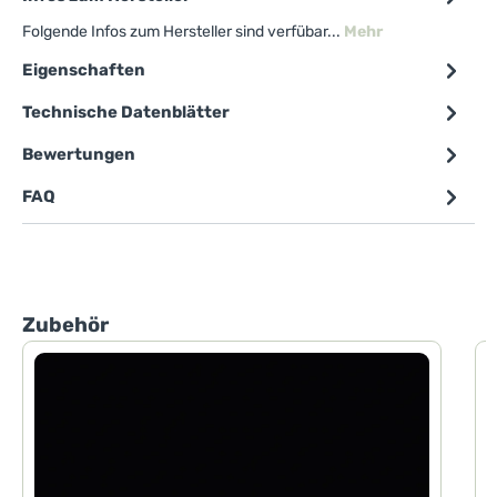
Folgende Infos zum Hersteller sind verfübar...
Mehr
Eigenschaften
Technische Datenblätter
Bewertungen
FAQ
Produktgalerie überspringen
Zubehör
1
S