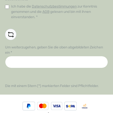
Ich habe die
Datenschutzbestimmungen
zur Kenntnis
genommen und die
AGB
gelesen und bin mit ihnen
einverstanden.
*
Um weiterzugehen, geben Sie die oben abgebildeten Zeichen
ein
*
Die mit einem Stern (*) markierten Felder sind Pflichtfelder.