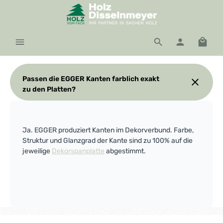
Zum Hauptinhalt springen
Waren
Passen die EGGER Kanten farblich exakt
zu den Platten?
Ja. EGGER produziert Kanten im Dekorverbund. Farbe,
Struktur und Glanzgrad der Kante sind zu 100% auf die
jeweilige
Dekorspanplatte
abgestimmt.