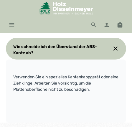
Zum Hauptinhalt springen
Waren
Wie schneide ich den Überstand der ABS-
Kante ab?
Verwenden Sie ein spezielles Kantenkappgerät oder eine
Ziehklinge. Arbeiten Sie vorsichtig, um die
Plattenoberfläche nicht zu beschädigen.