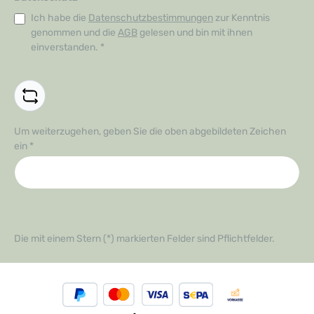
Ich habe die
Datenschutzbestimmungen
zur Kenntnis
genommen und die
AGB
gelesen und bin mit ihnen
einverstanden.
*
Um weiterzugehen, geben Sie die oben abgebildeten Zeichen
ein
*
Die mit einem Stern (*) markierten Felder sind Pflichtfelder.