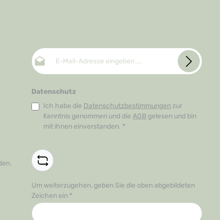
E-Mail-Adresse*
Datenschutz
Ich habe die
Datenschutzbestimmungen
zur
Kenntnis genommen und die
AGB
gelesen und bin
mit ihnen einverstanden.
*
den.
Um weiterzugehen, geben Sie die oben abgebildeten
Zeichen ein
*