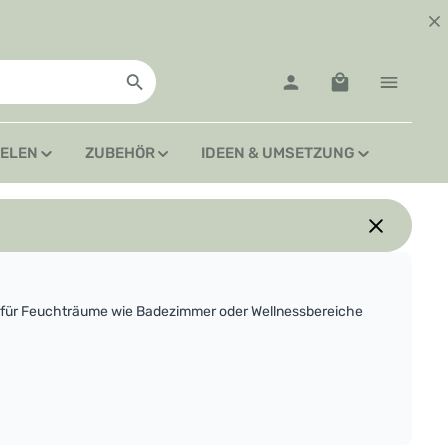
Warenkorb enth
IELEN
ZUBEHÖR
IDEEN & UMSETZUNG
ahl für Feuchträume wie Badezimmer oder Wellnessbereiche