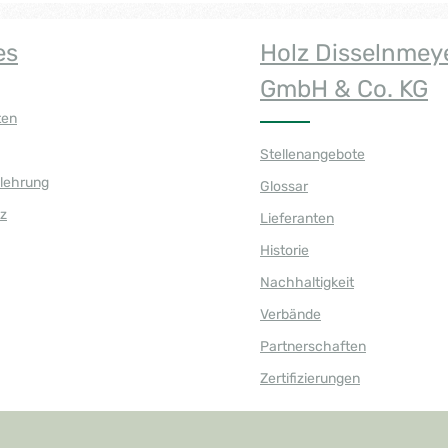
es
Holz Disselnmey
GmbH & Co. KG
ten
Stellenangebote
elehrung
Glossar
z
Lieferanten
Historie
Nachhaltigkeit
Verbände
Partnerschaften
Zertifizierungen