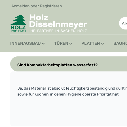
Anmelden
oder
Registrieren
 Hauptinhalt springen
Zur Suche springen
Zur Hauptnavigation springen
Al
INNENAUSBAU
TÜREN
PLATTEN
BAUH
Sind Kompaktarbeitsplatten wasserfest?
Ja, das Material ist absolut feuchtigkeitsbeständig und qui
sowie für Küchen, in denen Hygiene oberste Priorität hat.