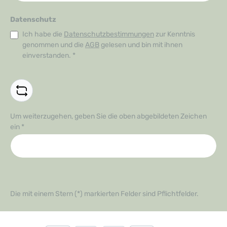
Datenschutz
Ich habe die
Datenschutzbestimmungen
zur Kenntnis
genommen und die
AGB
gelesen und bin mit ihnen
einverstanden.
*
Um weiterzugehen, geben Sie die oben abgebildeten Zeichen
ein
*
Die mit einem Stern (*) markierten Felder sind Pflichtfelder.