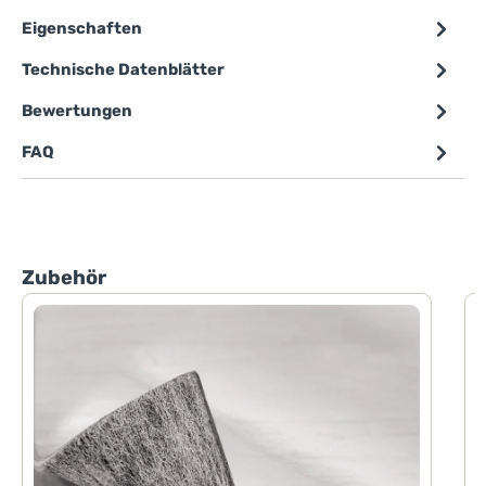
Eigenschaften
Technische Datenblätter
Bewertungen
FAQ
Produktgalerie überspringen
Zubehör
P
P
d
h
F
d
H
D