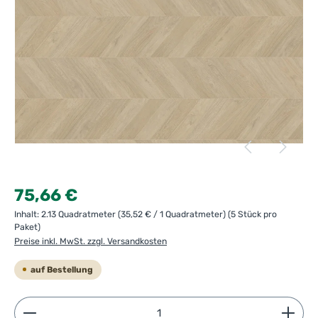
Regulärer Preis:
75,66 €
Inhalt:
2.13 Quadratmeter
(35,52 € / 1 Quadratmeter)
(5 Stück pro
Paket)
Preise inkl. MwSt. zzgl. Versandkosten
auf Bestellung
Produkt Anzahl: Gib den gewünschten Wert ein ode