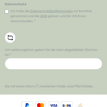
Datenschutz
Ich habe die
Datenschutzbestimmungen
zur Kenntnis
genommen und die
AGB
gelesen und bin mit ihnen
einverstanden.
*
Um weiterzugehen, geben Sie die oben abgebildeten Zeichen
ein
*
Die mit einem Stern (*) markierten Felder sind Pflichtfelder.