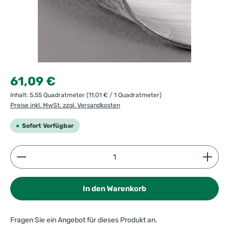
Regulärer Preis:
61,09 €
Inhalt:
5.55 Quadratmeter
(11,01 € / 1 Quadratmeter)
Preise inkl. MwSt. zzgl. Versandkosten
Sofort Verfügbar
Produkt Anzahl: Gib den gewünschten Wert ein ode
In den Warenkorb
Fragen Sie ein Angebot für dieses Produkt an.