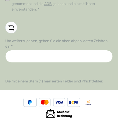
genommen und die
AGB
gelesen und bin mit ihnen
einverstanden.
*
Um weiterzugehen, geben Sie die oben abgebildeten Zeichen
ein
*
Die mit einem Stern (*) markierten Felder sind Pflichtfelder.