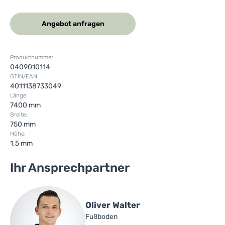
Angebot anfragen
Produktnummer:
0409010114
GTIN/EAN:
4011138733049
Länge:
7400 mm
Breite:
750 mm
Höhe:
1.5 mm
Ihr Ansprechpartner
Oliver Walter
Fußboden