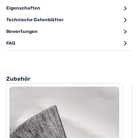
Eigenschaften
Technische Datenblätter
Bewertungen
FAQ
Produktgalerie überspringen
Zubehör
P
P
d
h
F
d
H
D