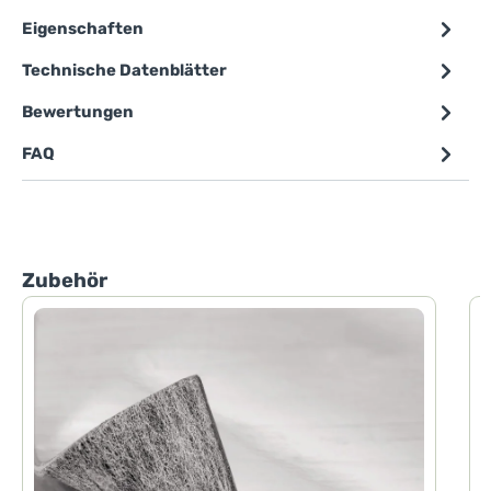
Eigenschaften
Technische Datenblätter
Bewertungen
FAQ
Produktgalerie überspringen
Zubehör
P
P
d
h
F
d
H
D