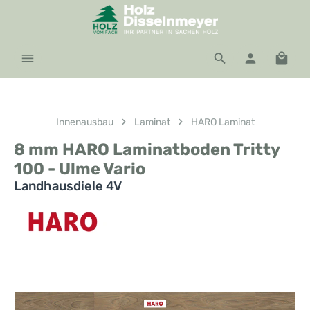
Zum Hauptinhalt springen
Waren
Innenausbau
Laminat
HARO Laminat
8 mm HARO Laminatboden Tritty
100 - Ulme Vario
Landhausdiele 4V
Bildergalerie überspringen