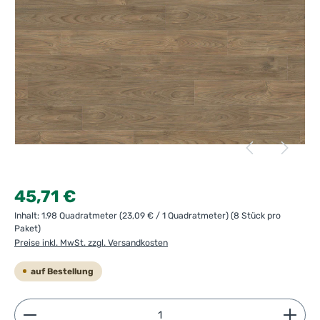
Regulärer Preis:
45,71 €
Inhalt:
1.98 Quadratmeter
(23,09 € / 1 Quadratmeter)
(8 Stück pro
Paket)
Preise inkl. MwSt. zzgl. Versandkosten
auf Bestellung
Produkt Anzahl: Gib den gewünschten Wert ein ode