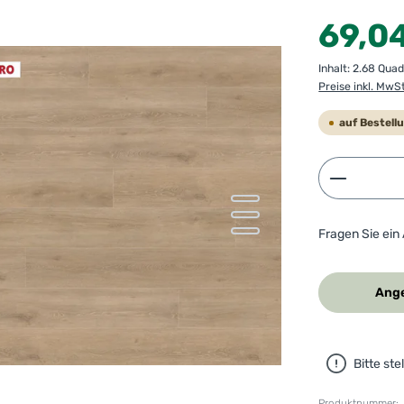
Regulärer Preis
69,0
Inhalt:
2.68 Qua
Preise inkl. MwS
auf Bestell
Produkt 
Fragen Sie ein
Ange
Bitte st
Produktnummer: