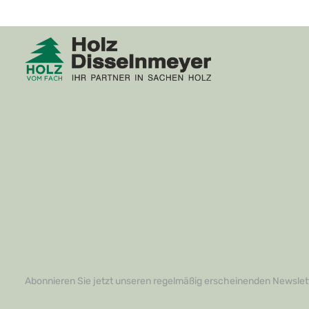
gleichzeitig der Komfort erhöht wird –
ausgestattet,
perfekt für Familien, in denen es oft
Anwendung e
lebhaft zugeht.Darüber hinaus lässt sich
ob Sie ein e
die Silent Energy DS mühelos verlegen,
ein leidensc
egal ob Sie ein Profi oder ein
So gelingt Ih
leidenschaftlicher Heimwerker sind. Dies
Handumdrehe
spart Ihnen Zeit und Aufwand, während
Ermüdungse
Sie gleichzeitig die Gewissheit haben,
kommt.Gesta
dass Ihr Fußboden auf einem
Ihren Vorste
hochwertigen Fundament ruht. Greifen
Montageeisen
Sie jetzt zu!Verleihen Sie Ihrem Zuhause
helfen, Ihre
die Ruhe, die es verdient! Die Silent
perfekten Fu
Energy DS ist mehr als nur ein
sondern auch
Verlegezubehör; sie ist der Schlüssel zu
steigern. Ne
einem angenehmen Wohngefühl. Zögern
Verlegeprojek
Sie nicht, uns zu kontaktieren, um mehr
dass Sie ein
über dieses exklusive Produkt zu
Ihrer Seite h
erfahren oder um Ihre Bestellung
Entdecken Sie
aufzugeben. Verwandeln Sie Ihr Zuhause
Montageeise
in eine Oase der Stille und des Komforts –
Verlegungser
Sie werden es nicht bereuen!
und kontakti
weitere Info
Bestellung a
Abonnieren Sie jetzt unseren regelmäßig erscheinenden Newslett
Ihren Räumen
überzeugen S