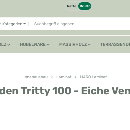
Netto
Brutto
le Kategorien
OLZ
HOBELWARE
MASSIVHOLZ
TERRASSEND
Innenausbau
Laminat
HARO Laminat
n Tritty 100 - Eiche Ve