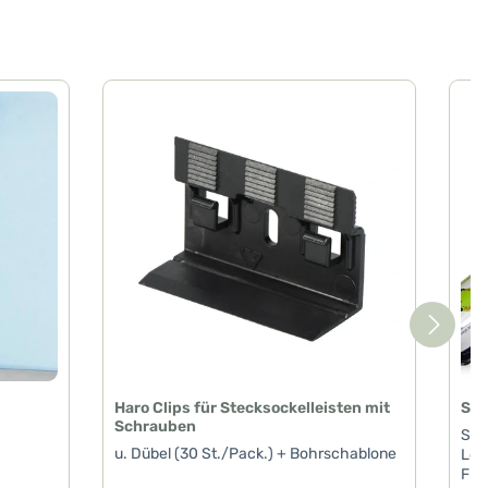
Haro Clips für Stecksockelleisten mit
Spr
Schrauben
Spri
u. Dübel (30 St./Pack.) + Bohrschablone
Lös
Fuß