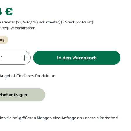
:
4 €
dratmeter
(25,76 € / 1 Quadratmeter)
(5 Stück pro Paket)
t. zzgl. Versandkosten
ung
Anzahl: Gib den gewünschten Wert ein od
In den Warenkorb
 Angebot für dieses Produkt an.
bot anfragen
ellen sie bei größeren Mengen eine Anfrage an unsere Mitarbeiter!