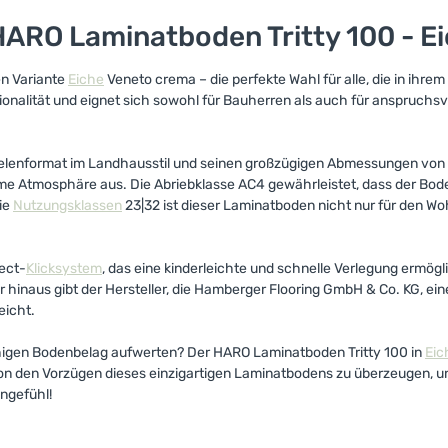
ARO Laminatboden Tritty 100 - E
en Variante
Eiche
Veneto crema – die perfekte Wahl für alle, die in ihr
ionalität und eignet sich sowohl für Bauherren als auch für anspruch
lenformat im Landhausstil und seinen großzügigen Abmessungen von 
me Atmosphäre aus. Die Abriebklasse AC4 gewährleistet, dass der Bod
die
Nutzungsklassen
23|32 ist dieser Laminatboden nicht nur für den 
nect-
Klicksystem
, das eine kinderleichte und schnelle Verlegung ermögli
hinaus gibt der Hersteller, die Hamberger Flooring GmbH & Co. KG, e
eicht.
ähigen Bodenbelag aufwerten? Der HARO Laminatboden Tritty 100 in
Eic
on den Vorzügen dieses einzigartigen Laminatbodens zu überzeugen, un
ngefühl!