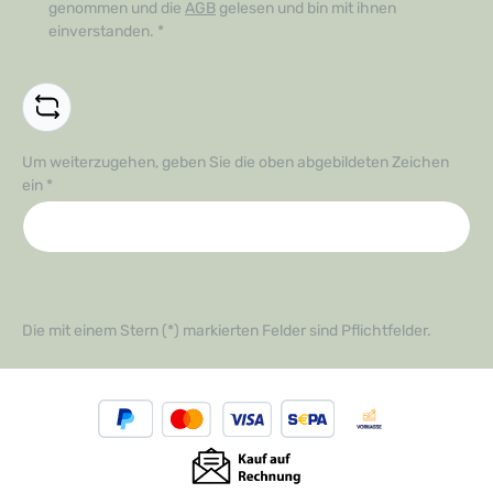
des Komforts – Sie werden es nicht bereuen!
genommen und die
AGB
gelesen und bin mit ihnen
einverstanden.
*
Um weiterzugehen, geben Sie die oben abgebildeten Zeichen
ein
*
Die mit einem Stern (*) markierten Felder sind Pflichtfelder.