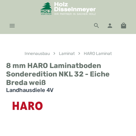
Zum Hauptinhalt springen
Waren
Innenausbau
Laminat
HARO Laminat
8 mm HARO Laminatboden
Sonderedition NKL 32 - Eiche
Breda weiß
Landhausdiele 4V
Bildergalerie überspringen