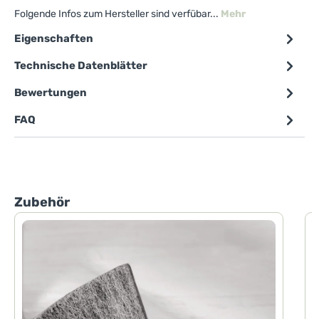
Folgende Infos zum Hersteller sind verfübar...
Mehr
Eigenschaften
Technische Datenblätter
Bewertungen
FAQ
Produktgalerie überspringen
Zubehör
P
P
d
h
F
d