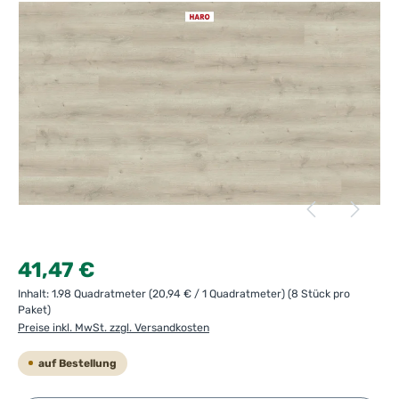
Regulärer Preis:
41,47 €
Inhalt:
1.98 Quadratmeter
(20,94 € / 1 Quadratmeter)
(8 Stück pro
Paket)
Preise inkl. MwSt. zzgl. Versandkosten
auf Bestellung