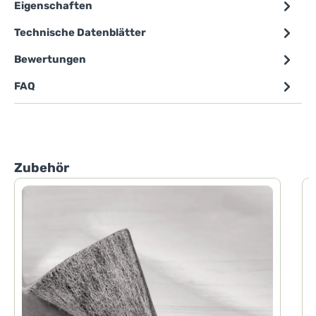
Eigenschaften
Technische Datenblätter
Bewertungen
FAQ
Produktgalerie überspringen
Zubehör
P
P
d
h
F
d
H
D
I