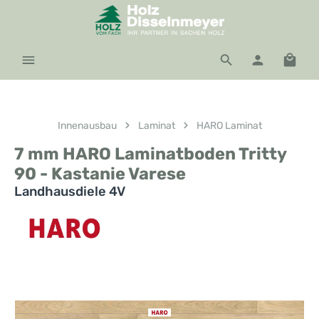
Zum Hauptinhalt springen
Waren
Innenausbau
Laminat
HARO Laminat
7 mm HARO Laminatboden Tritty
90 - Kastanie Varese
Landhausdiele 4V
Bildergalerie überspringen