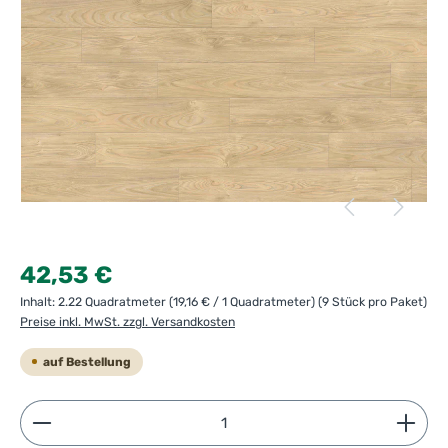
Regulärer Preis:
42,53 €
Inhalt:
2.22 Quadratmeter
(19,16 € / 1 Quadratmeter)
(9 Stück pro Paket)
Preise inkl. MwSt. zzgl. Versandkosten
auf Bestellung
Produkt Anzahl: Gib den gewünschten Wert ein ode