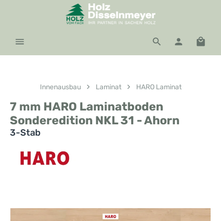
Zum Hauptinhalt springen
Waren
Innenausbau
Laminat
HARO Laminat
7 mm HARO Laminatboden
Sonderedition NKL 31 - Ahorn
3-Stab
Bildergalerie überspringen