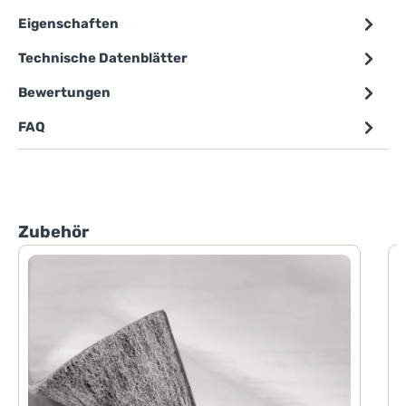
Eigenschaften
Technische Datenblätter
Bewertungen
FAQ
Produktgalerie überspringen
Zubehör
P
P
d
h
F
d
H
D