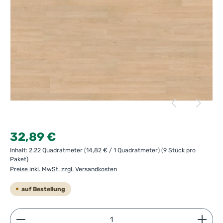
Regulärer Preis:
32,89 €
Inhalt:
2.22 Quadratmeter
(14,82 € / 1 Quadratmeter)
(9 Stück pro
Paket)
Preise inkl. MwSt. zzgl. Versandkosten
auf Bestellung
Produkt Anzahl: Gib den gewünschten Wert ein ode