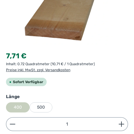
Regulärer Preis:
7,71 €
Inhalt:
0.72 Quadratmeter
(10,71 € / 1 Quadratmeter)
Preise inkl. MwSt. zzgl. Versandkosten
Sofort Verfügbar
auswählen
Länge
400
500
Produkt Anzahl: Gib den gewünschten Wert ein ode