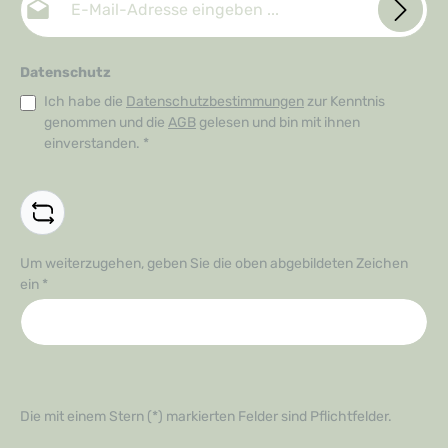
Datenschutz
Ich habe die
Datenschutzbestimmungen
zur Kenntnis
genommen und die
AGB
gelesen und bin mit ihnen
einverstanden.
*
Um weiterzugehen, geben Sie die oben abgebildeten Zeichen
ein
*
Die mit einem Stern (*) markierten Felder sind Pflichtfelder.