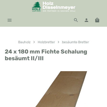
Zum Hauptinhalt springen
Waren
Bauholz
Holzbretter
besäumte Bretter
24 x 180 mm Fichte Schalung
besäumt II/III
Bildergalerie überspringen