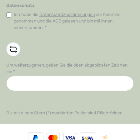
Datenschutz
Ich habe die
Datenschutzbestimmungen
zur Kenntnis
genommen und die
AGB
gelesen und bin mit ihnen
einverstanden.
*
Um weiterzugehen, geben Sie die oben abgebildeten Zeichen
ein
*
Die mit einem Stern (*) markierten Felder sind Pflichtfelder.