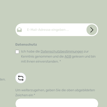
E-Mail-Adresse*
Datenschutz
Ich habe die
Datenschutzbestimmungen
zur
Kenntnis genommen und die
AGB
gelesen und bin
mit ihnen einverstanden.
*
den.
Um weiterzugehen, geben Sie die oben abgebildeten
Zeichen ein
*