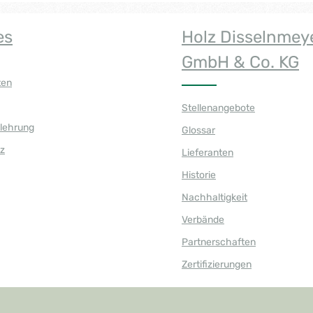
es
Holz Disselnmey
GmbH & Co. KG
ten
Stellenangebote
elehrung
Glossar
z
Lieferanten
Historie
Nachhaltigkeit
Verbände
Partnerschaften
Zertifizierungen