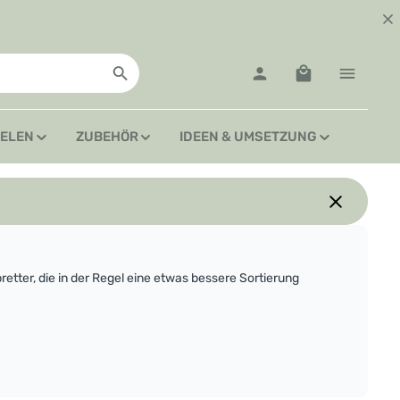
Warenkorb enth
IELEN
ZUBEHÖR
IDEEN & UMSETZUNG
etter, die in der Regel eine etwas bessere Sortierung