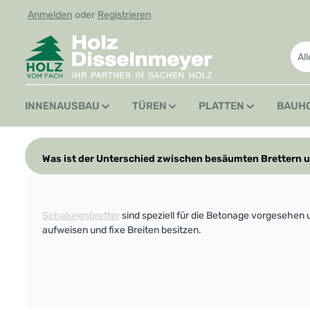
Anmelden
oder
Registrieren
 Hauptinhalt springen
Zur Suche springen
Zur Hauptnavigation springen
Al
INNENAUSBAU
TÜREN
PLATTEN
BAUH
Was ist der Unterschied zwischen besäumten Brettern 
Schalungsbretter
sind speziell für die Betonage vorgesehen 
aufweisen und fixe Breiten besitzen.