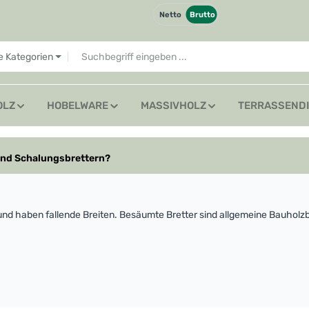
Netto
Brutto
le Kategorien
OLZ
HOBELWARE
MASSIVHOLZ
TERRASSEND
und Schalungsbrettern?
und haben fallende Breiten. Besäumte Bretter sind allgemeine Bauholzbr