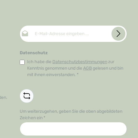
E-Mail-Adresse*
Datenschutz
Ich habe die
Datenschutzbestimmungen
zur
Kenntnis genommen und die
AGB
gelesen und bin
mit ihnen einverstanden.
*
den.
Um weiterzugehen, geben Sie die oben abgebildeten
Zeichen ein
*