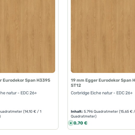
r Eurodekor Span H3395
19 mm Egger Eurodekor Span 
ST12
che natur - EDC 26+
Corbridge Eiche natur - EDC 26+
Quadratmeter
(14,10 € / 1
Inhalt:
5.796 Quadratmeter
(15,65 € /
)
Quadratmeter)
is:
Regulärer Preis:
90,70 €
S
o
f
o