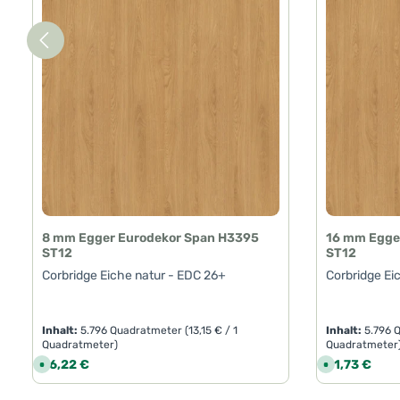
8 mm Egger Eurodekor Span H3395
16 mm Egge
ST12
ST12
Corbridge Eiche natur - EDC 26+
Corbridge Ei
Inhalt:
5.796 Quadratmeter
(13,15 € / 1
Inhalt:
5.796 
Quadratmeter)
Quadratmeter
Regulärer Preis:
Regulärer Pre
76,22 €
81,73 €
S
S
o
o
f
f
o
o