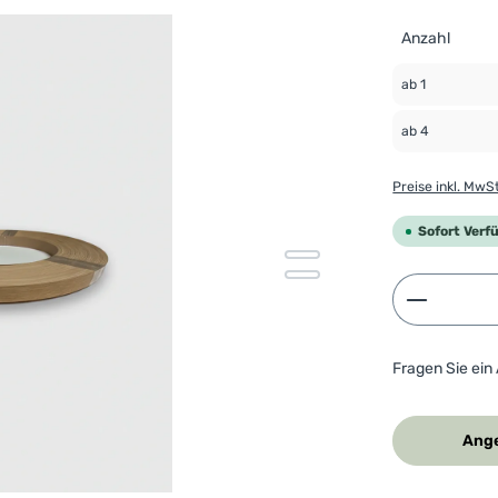
Anzahl
ab
1
ab
4
Preise inkl. MwS
Sofort Verf
Produkt 
Fragen Sie ein
Ange