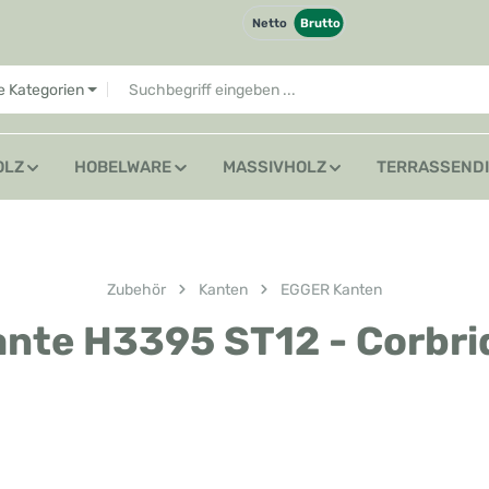
Netto
Brutto
le Kategorien
OLZ
HOBELWARE
MASSIVHOLZ
TERRASSEND
Zubehör
Kanten
EGGER Kanten
nte H3395 ST12 - Corbri