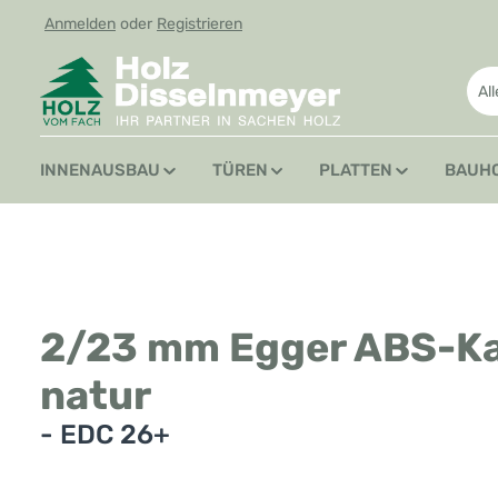
Anmelden
oder
Registrieren
 Hauptinhalt springen
Zur Suche springen
Zur Hauptnavigation springen
Al
INNENAUSBAU
TÜREN
PLATTEN
BAUH
2/23 mm Egger ABS-Ka
natur
- EDC 26+