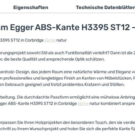
Eigenschaften
Technische Datenblätter
m Egger ABS-Kante H3395 ST12 - 
H3395 ST12 in Corbridge
Eiche
natur
rungsprojekt sowohl Stil als auch Funktionalität verleiht? Dann ist d
, die beste Qualität und ansprechende Optik schätzen.
henholz-Design, das jedem Raum eine natürliche Wärme und Eleganz ve
ein professionelles und langlebiges Finish an Kanten von Möbelstücken
chen Gebrauch geeignet und trotzt problemlos Kratzern und Stößen.
erarbeitung. Die durchdachte Passform ermöglicht eine mühelose Anbring
Egger ABS-Kante H3395 ST12 in Corbridge
Eiche
natur kombiniert anspre
passen Sie Ihren Holzprojekten den besonderen Touch, den sie verdiene
hritt zu Ihrem Wunschprojekt und holen Sie sich die perfekte Kante für