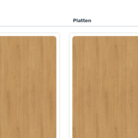
e
Platten