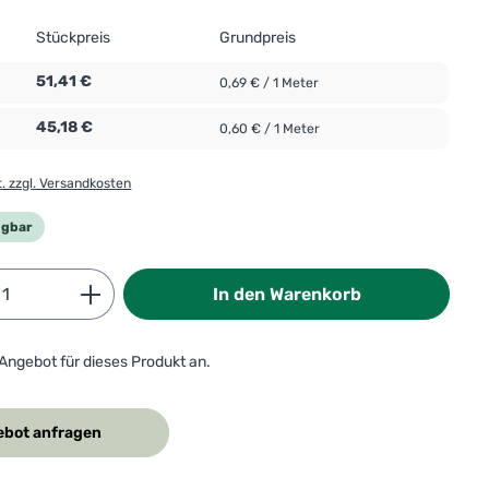
Stückpreis
Grundpreis
51,41 €
0,69 € / 1 Meter
45,18 €
0,60 € / 1 Meter
t. zzgl. Versandkosten
ügbar
Anzahl: Gib den gewünschten Wert ein od
In den Warenkorb
 Angebot für dieses Produkt an.
bot anfragen