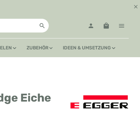
Warenkorb enth
IELEN
ZUBEHÖR
IDEEN & UMSETZUNG
dge Eiche