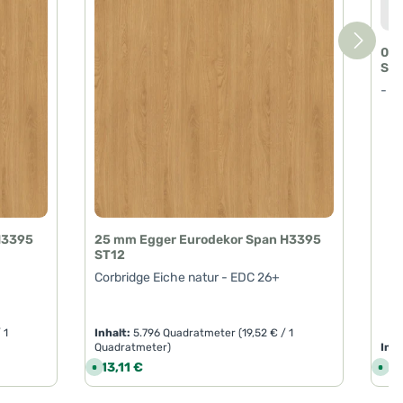
0,8
ST1
- E
H3395
25 mm Egger Eurodekor Span H3395
ST12
Corbridge Eiche natur - EDC 26+
 1
Inhalt:
5.796 Quadratmeter
(19,52 € / 1
Quadratmeter)
Inha
Regulärer Preis:
Regu
113,11 €
Ab
S
S
o
o
f
f
o
o