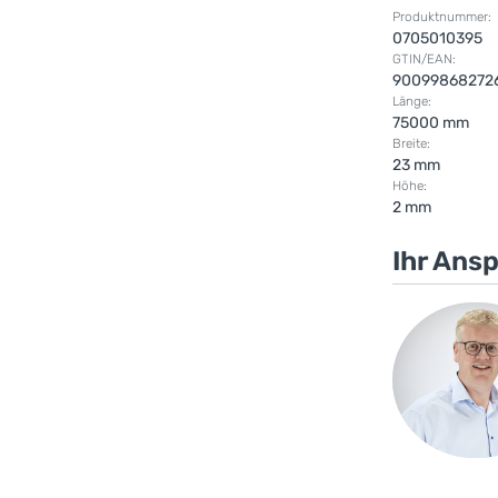
Produktnummer:
0705010395
GTIN/EAN:
90099868272
Länge:
75000 mm
Breite:
23 mm
Höhe:
2 mm
Ihr Ans