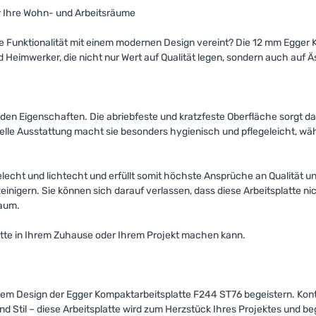
r Ihre Wohn- und Arbeitsräume
ie Funktionalität mit einem modernen Design vereint? Die 12 mm Egger
d Heimwerker, die nicht nur Wert auf Qualität legen, sondern auch auf Ä
en Eigenschaften. Die abriebfeste und kratzfeste Oberfläche sorgt daf
ielle Ausstattung macht sie besonders hygienisch und pflegeleicht, wä
echt und lichtecht und erfüllt somit höchste Ansprüche an Qualität un
nigern. Sie können sich darauf verlassen, dass diese Arbeitsplatte nich
Raum.
atte in Ihrem Zuhause oder Ihrem Projekt machen kann.
d dem Design der Egger Kompaktarbeitsplatte F244 ST76 begeistern. Kon
nd Stil – diese Arbeitsplatte wird zum Herzstück Ihres Projektes und beg