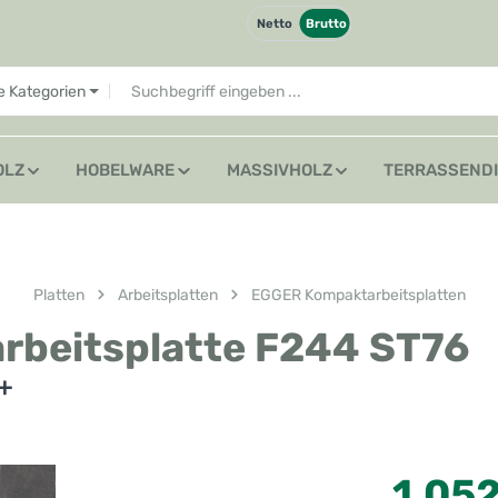
Netto
Brutto
le Kategorien
OLZ
HOBELWARE
MASSIVHOLZ
TERRASSEND
Platten
Arbeitsplatten
EGGER Kompaktarbeitsplatten
rbeitsplatte F244 ST76
+
Regulärer Preis
1.052