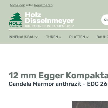
Anmelden
oder
Registrieren
 Hauptinhalt springen
Zur Suche springen
Zur Hauptnavigation springen
Al
INNENAUSBAU
TÜREN
PLATTEN
BAUH
12 mm Egger Kompakta
Candela Marmor anthrazit - EDC 26
Bildergalerie überspringen