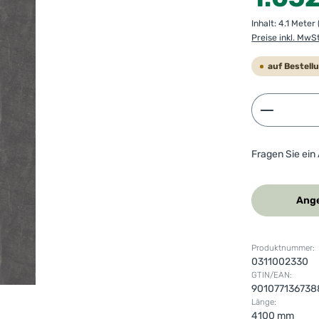
Inhalt:
4.1 Meter
Preise inkl. MwS
auf Bestell
Produkt 
Fragen Sie ein
Ange
Produktnummer:
0311002330
GTIN/EAN:
901077136738
Länge:
4100 mm