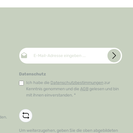
E-Mail-Adresse*
Datenschutz
Ich habe die
Datenschutzbestimmungen
zur
Kenntnis genommen und die
AGB
gelesen und bin
mit ihnen einverstanden.
*
den.
Um weiterzugehen, geben Sie die oben abgebildeten