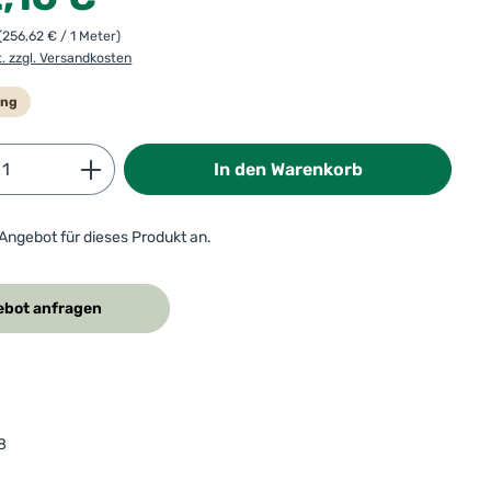
(256,62 € / 1 Meter)
t. zzgl. Versandkosten
ung
Anzahl: Gib den gewünschten Wert ein od
In den Warenkorb
 Angebot für dieses Produkt an.
bot anfragen
8