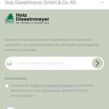
Holz Disselnmeyer GmbH & Co. KG
Abonnieren Sie jetzt unseren regelmäßig erscheinenden
Newsletter, um rechtzeitig über neue Produkte und Angebote
informiert zu werden.
E-Mail-Adresse*
Datenschutz
Ich habe die
Datenschutzbestimmungen
zur Kenntnis
genommen und die
AGB
gelesen und bin mit ihnen
einverstanden.
*