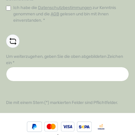
Ich habe die
Datenschutzbestimmungen
zur Kenntnis
genommen und die
AGB
gelesen und bin mit ihnen
einverstanden.
*
Um weiterzugehen, geben Sie die oben abgebildeten Zeichen
ein
*
Die mit einem Stern (*) markierten Felder sind Pflichtfelder.