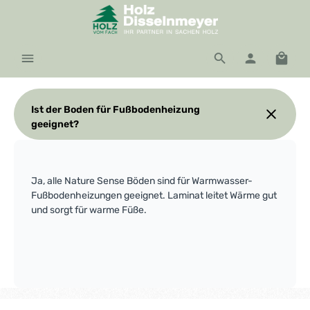
Zum Hauptinhalt springen
Waren
Ist der Boden für Fußbodenheizung
geeignet?
Ja, alle Nature Sense Böden sind für Warmwasser-
Fußbodenheizungen geeignet. Laminat leitet Wärme gut
und sorgt für warme Füße.