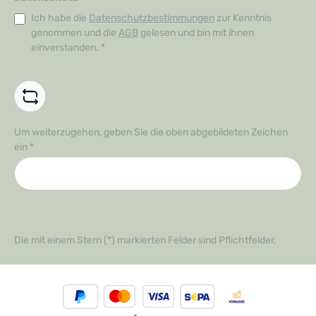
Ich habe die
Datenschutzbestimmungen
zur Kenntnis
genommen und die
AGB
gelesen und bin mit ihnen
einverstanden.
*
Um weiterzugehen, geben Sie die oben abgebildeten Zeichen
ein
*
Die mit einem Stern (*) markierten Felder sind Pflichtfelder.