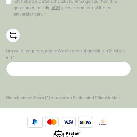
Ich habe die
Datenschutzbestimmungen
zur Kenntnis
genommen und die
AGB
gelesen und bin mit ihnen
einverstanden.
*
Um weiterzugehen, geben Sie die oben abgebildeten Zeichen
ein
*
Die mit einem Stern (*) markierten Felder sind Pflichtfelder.