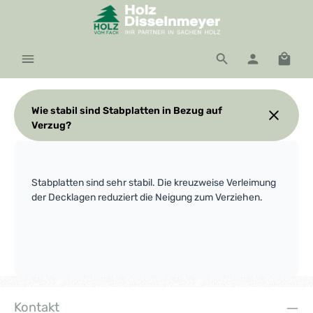
Zum Hauptinhalt springen
Waren
Wie stabil sind Stabplatten in Bezug auf
Verzug?
Stabplatten sind sehr stabil. Die kreuzweise Verleimung
der Decklagen reduziert die Neigung zum Verziehen.
Kontakt