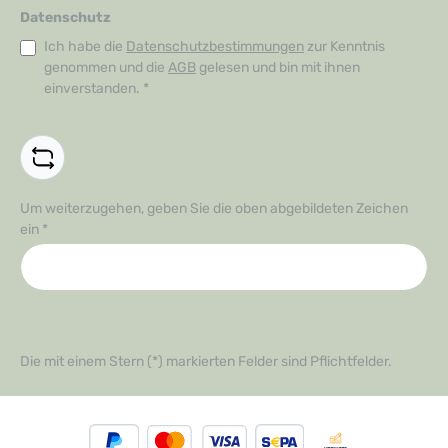
Datenschutz
Ich habe die
Datenschutzbestimmungen
zur Kenntnis
genommen und die
AGB
gelesen und bin mit ihnen
einverstanden.
*
Um weiterzugehen, geben Sie die oben abgebildeten Zeichen
ein
*
Die mit einem Stern (*) markierten Felder sind Pflichtfelder.