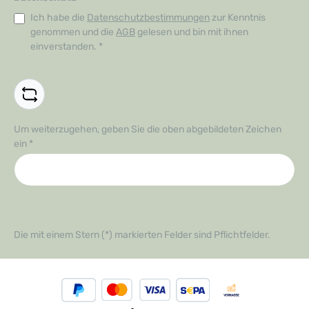
Ich habe die
Datenschutzbestimmungen
zur Kenntnis
genommen und die
AGB
gelesen und bin mit ihnen
einverstanden.
*
Um weiterzugehen, geben Sie die oben abgebildeten Zeichen
ein
*
Die mit einem Stern (*) markierten Felder sind Pflichtfelder.