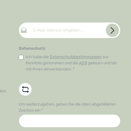
E-Mail-Adresse*
Datenschutz
Ich habe die
Datenschutzbestimmungen
zur
Kenntnis genommen und die
AGB
gelesen und bin
mit ihnen einverstanden.
*
den.
Um weiterzugehen, geben Sie die oben abgebildeten
Zeichen ein
*