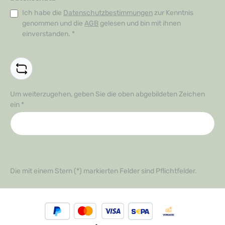
Ich habe die
Datenschutzbestimmungen
zur Kenntnis
genommen und die
AGB
gelesen und bin mit ihnen
einverstanden.
*
Um weiterzugehen, geben Sie die oben abgebildeten Zeichen
ein
*
Die mit einem Stern (*) markierten Felder sind Pflichtfelder.