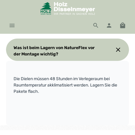
Zum Hauptinhalt springen
Waren
Was ist beim Lagern von NatureFlex vor
der Montage wichtig?
Die Dielen müssen 48 Stunden im Verlegeraum bei
Raumtemperatur akklimatisiert werden. Lagern Sie die
Pakete flach.