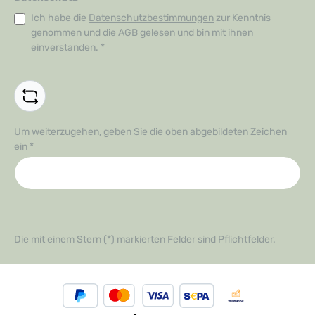
Ich habe die
Datenschutzbestimmungen
zur Kenntnis
genommen und die
AGB
gelesen und bin mit ihnen
einverstanden.
*
Um weiterzugehen, geben Sie die oben abgebildeten Zeichen
ein
*
Die mit einem Stern (*) markierten Felder sind Pflichtfelder.