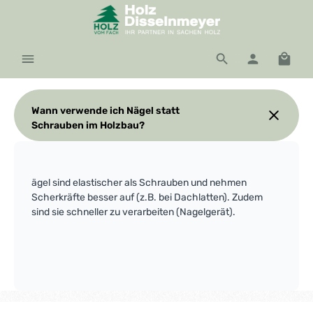
Zum Hauptinhalt springen
Waren
Wann verwende ich Nägel statt
Schrauben im Holzbau?
ägel sind elastischer als Schrauben und nehmen
Scherkräfte besser auf (z.B. bei Dachlatten). Zudem
sind sie schneller zu verarbeiten (Nagelgerät).