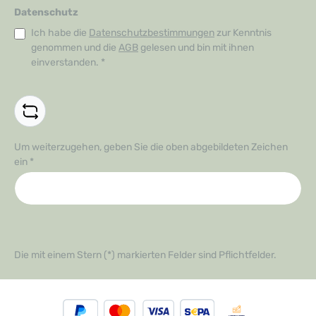
Datenschutz
Ich habe die
Datenschutzbestimmungen
zur Kenntnis
genommen und die
AGB
gelesen und bin mit ihnen
einverstanden.
*
Um weiterzugehen, geben Sie die oben abgebildeten Zeichen
ein
*
Die mit einem Stern (*) markierten Felder sind Pflichtfelder.