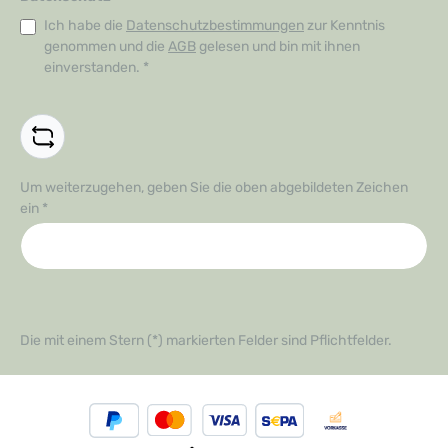
Ich habe die
Datenschutzbestimmungen
zur Kenntnis
genommen und die
AGB
gelesen und bin mit ihnen
einverstanden.
*
Um weiterzugehen, geben Sie die oben abgebildeten Zeichen
ein
*
Die mit einem Stern (*) markierten Felder sind Pflichtfelder.