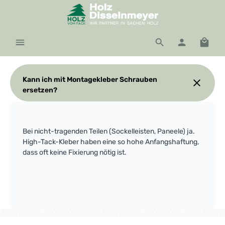
Zum Hauptinhalt springen
Waren
Kann ich mit Montagekleber Schrauben
ersetzen?
Bei nicht-tragenden Teilen (Sockelleisten, Paneele) ja.
High-Tack-Kleber haben eine so hohe Anfangshaftung,
dass oft keine Fixierung nötig ist.