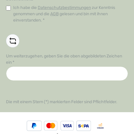
Ich habe die
Datenschutzbestimmungen
zur Kenntnis
genommen und die
AGB
gelesen und bin mit ihnen
einverstanden.
*
Um weiterzugehen, geben Sie die oben abgebildeten Zeichen
ein
*
Die mit einem Stern (*) markierten Felder sind Pflichtfelder.