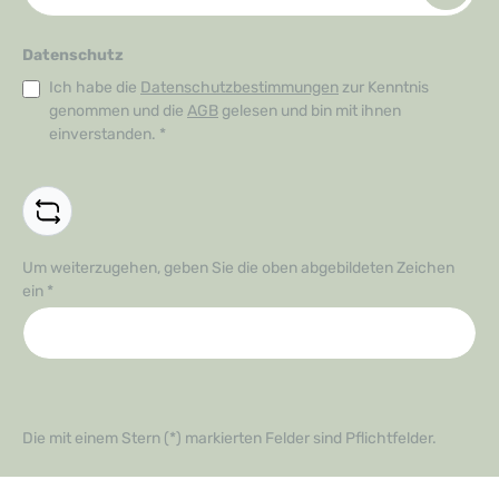
Datenschutz
Ich habe die
Datenschutzbestimmungen
zur Kenntnis
genommen und die
AGB
gelesen und bin mit ihnen
einverstanden.
*
Um weiterzugehen, geben Sie die oben abgebildeten Zeichen
ein
*
Die mit einem Stern (*) markierten Felder sind Pflichtfelder.