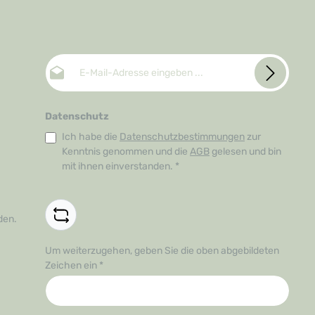
E-Mail-Adresse*
Datenschutz
Ich habe die
Datenschutzbestimmungen
zur
Kenntnis genommen und die
AGB
gelesen und bin
mit ihnen einverstanden.
*
den.
Um weiterzugehen, geben Sie die oben abgebildeten
Zeichen ein
*