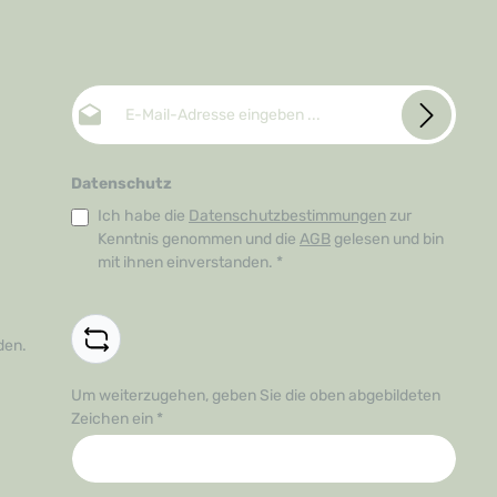
E-Mail-Adresse*
Datenschutz
Ich habe die
Datenschutzbestimmungen
zur
Kenntnis genommen und die
AGB
gelesen und bin
mit ihnen einverstanden.
*
den.
Um weiterzugehen, geben Sie die oben abgebildeten
Zeichen ein
*