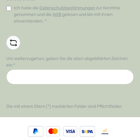
Ich habe die
Datenschutzbestimmungen
zur Kenntnis
genommen und die
AGB
gelesen und bin mit ihnen
einverstanden.
*
Um weiterzugehen, geben Sie die oben abgebildeten Zeichen
ein
*
Die mit einem Stern (*) markierten Felder sind Pflichtfelder.