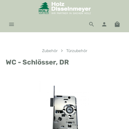
Zum Hauptinhalt springen
Waren
Zubehör
Türzubehör
WC - Schlösser, DR
Bildergalerie überspringen