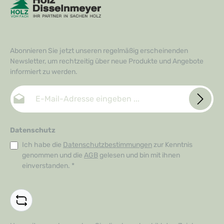
Abonnieren Sie jetzt unseren regelmäßig erscheinenden
Newsletter, um rechtzeitig über neue Produkte und Angebote
informiert zu werden.
E-Mail-Adresse*
Datenschutz
Ich habe die
Datenschutzbestimmungen
zur Kenntnis
genommen und die
AGB
gelesen und bin mit ihnen
einverstanden.
*