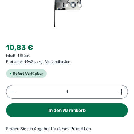
Regulärer Preis:
10,83 €
Inhalt:
1 Stück
Preise inkl. MwSt. zzgl. Versandkosten
Sofort Verfügbar
Produkt Anzahl: Gib den gewünschten Wert ein ode
In den Warenkorb
Fragen Sie ein Angebot für dieses Produkt an.