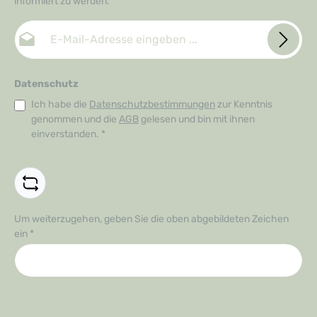
informiert zu werden.
E-Mail-Adresse*
Datenschutz
Ich habe die
Datenschutzbestimmungen
zur Kenntnis
genommen und die
AGB
gelesen und bin mit ihnen
einverstanden.
*
Um weiterzugehen, geben Sie die oben abgebildeten Zeichen
ein
*