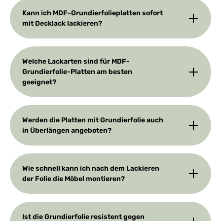
Informationen oder
Kann ich MDF-Grundierfolieplatten sofort
bestellen Sie noch heute
Ihre Platten in unserem
mit Decklack lackieren?
Shop. Setzen Sie auf
Qualität und lassen Sie
Ihrer Kreativität freien Lauf
– Ihre Projekte werden es
Welche Lackarten sind für MDF-
Ihnen danken!
Grundierfolie-Platten am besten
geeignet?
Werden die Platten mit Grundierfolie auch
in Überlängen angeboten?
Wie schnell kann ich nach dem Lackieren
der Folie die Möbel montieren?
Ist die Grundierfolie resistent gegen