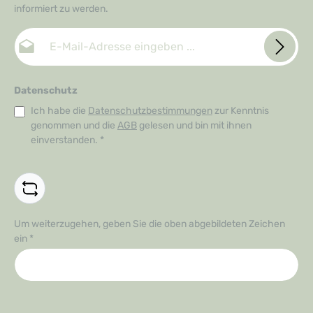
informiert zu werden.
E-Mail-Adresse*
Datenschutz
Ich habe die
Datenschutzbestimmungen
zur Kenntnis
genommen und die
AGB
gelesen und bin mit ihnen
einverstanden.
*
Um weiterzugehen, geben Sie die oben abgebildeten Zeichen
ein
*