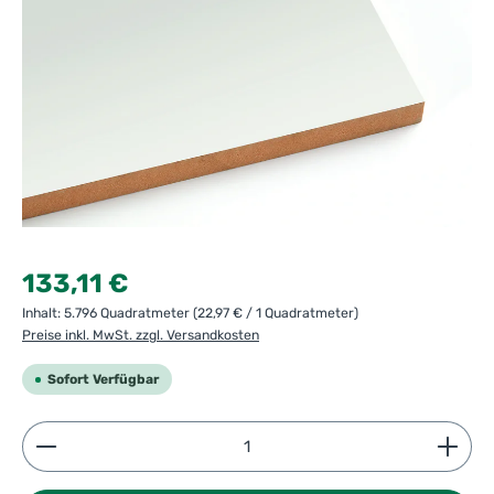
Regulärer Preis:
133,11 €
Inhalt:
5.796 Quadratmeter
(22,97 € / 1 Quadratmeter)
Preise inkl. MwSt. zzgl. Versandkosten
Sofort Verfügbar
Produkt Anzahl: Gib den gewünschten Wert ein ode