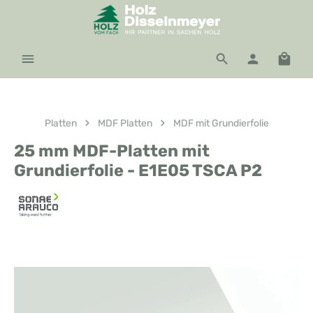
Zum Hauptinhalt springen
Waren
Platten
MDF Platten
MDF mit Grundierfolie
25 mm MDF-Platten mit
Grundierfolie - E1E05 TSCA P2
Bildergalerie überspringen