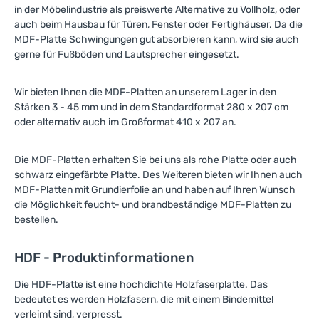
der Vielfalt und Qualität
in der Möbelindustrie als preiswerte Alternative zu Vollholz, oder
unserer Produkte
auch beim Hausbau für Türen, Fenster oder Fertighäuser. Da die
inspirieren und starten Sie
MDF-Platte Schwingungen gut absorbieren kann, wird sie auch
Ihr nächstes Projekt mit
gerne für Fußböden und Lautsprecher eingesetzt.
den besten Materialien!
Wir bieten Ihnen die MDF-Platten an unserem Lager in den
Stärken 3 - 45 mm und in dem Standardformat 280 x 207 cm
oder alternativ auch im Großformat 410 x 207 an.
Die MDF-Platten erhalten Sie bei uns als rohe Platte oder auch
schwarz eingefärbte Platte. Des Weiteren bieten wir Ihnen auch
MDF-Platten mit Grundierfolie an und haben auf Ihren Wunsch
die Möglichkeit feucht- und brandbeständige MDF-Platten zu
bestellen.
HDF - Produktinformationen
Die HDF-Platte ist eine hochdichte Holzfaserplatte. Das
bedeutet es werden Holzfasern, die mit einem Bindemittel
verleimt sind, verpresst.