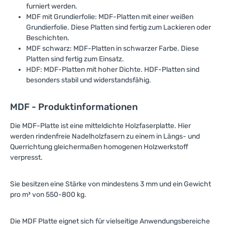
Platten für Ihre nächsten
der Umsetzung sparen.-
furniert werden.
Projekte. Kontaktieren Sie
Umweltfreundlich: Mit der
MDF mit Grundierfolie: MDF-Platten mit einer weißen
uns, um mehr über die
Einhaltung der E1E05 TSCA
Grundierfolie. Diese Platten sind fertig zum Lackieren oder
unterschiedlichen Maße zu
P2 Norm bieten unsere
Beschichten.
erfahren, oder bestellen Sie
MDF-Platten eine
direkt in unserem Shop.
umweltbewusste Lösung,
MDF schwarz: MDF-Platten in schwarzer Farbe. Diese
Geben Sie Ihren Projekten
die gesundheitliche
Platten sind fertig zum Einsatz.
den entscheidenden Touch
Standards erfüllt und
HDF: MDF-Platten mit hoher Dichte. HDF-Platten sind
von Qualität!
bedenkenlos in
besonders stabil und widerstandsfähig.
Wohnräumen eingesetzt
werden kann.Investieren
Sie in unsere 19 mm MDF-
MDF - Produktinformationen
Platten und nutzen Sie ein
Produkt, das Ihre kreativen
Die MDF-Platte ist eine mitteldichte Holzfaserplatte. Hier
Projekte unterstützt und
werden rindenfreie Nadelholzfasern zu einem in Längs- und
höchsten Ansprüchen an
Querrichtung gleichermaßen homogenen Holzwerkstoff
Qualität und
Umweltbewusstsein
verpresst.
gerecht wird.Möchten Sie
mehr über unsere
hochwertigen MDF-Platten
Sie besitzen eine Stärke von mindestens 3 mm und ein Gewicht
erfahren? Kontaktieren Sie
pro m³ von 550-800 kg.
uns noch heute oder
besuchen Sie unseren
Shop. Lassen Sie sich von
Die MDF Platte eignet sich für vielseitige Anwendungsbereiche