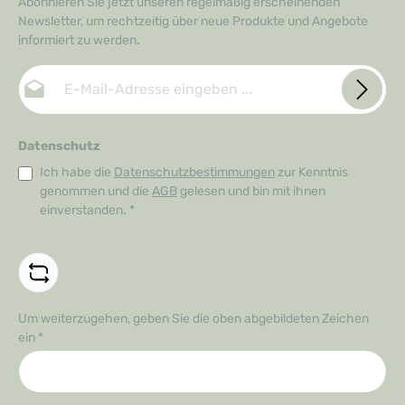
Abonnieren Sie jetzt unseren regelmäßig erscheinenden
Newsletter, um rechtzeitig über neue Produkte und Angebote
informiert zu werden.
E-Mail-Adresse*
Datenschutz
Ich habe die
Datenschutzbestimmungen
zur Kenntnis
genommen und die
AGB
gelesen und bin mit ihnen
einverstanden.
*
Um weiterzugehen, geben Sie die oben abgebildeten Zeichen
ein
*