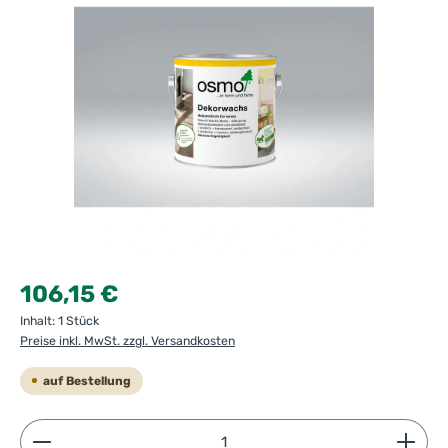
Regulärer Preis:
106,15 €
Inhalt:
1 Stück
Preise inkl. MwSt. zzgl. Versandkosten
auf Bestellung
Produkt Anzahl: Gib den gewünschten Wert ein ode