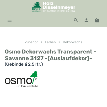
Zum Hauptinhalt springen
Waren
Zubehör
Farben
Dekorwachs
Osmo Dekorwachs Transparent -
Savanne 3127 -(Auslaufdekor)-
(Gebinde á 2,5 ltr.)
Bildergalerie überspringen