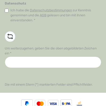
Datenschutz
Ich habe die
Datenschutzbestimmungen
zur Kenntnis
genommen und die
AGB
gelesen und bin mit ihnen
einverstanden.
*
Um weiterzugehen, geben Sie die oben abgebildeten Zeichen
ein
*
Die mit einem Stern (*) markierten Felder sind Pflichtfelder.