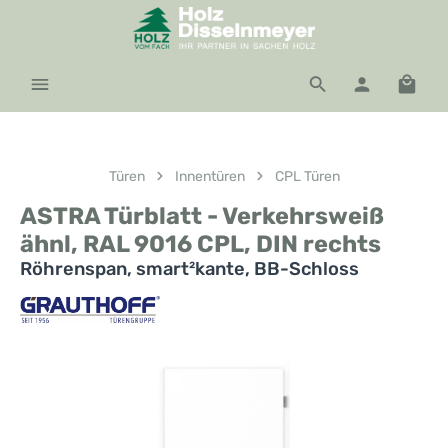
Zum Hauptinhalt springen
Waren
Türen
Innentüren
CPL Türen
ASTRA Türblatt - Verkehrsweiß
ähnl, RAL 9016 CPL, DIN rechts
Röhrenspan, smart²kante, BB-Schloss
Bildergalerie überspringen