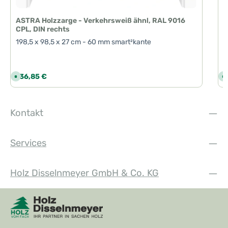
ASTRA Holzzarge - Verkehrsweiß ähnl, RAL 9016
CPL, DIN rechts
198,5 x 98,5 x 27 cm - 60 mm smart²kante
Regulärer Preis:
R
136,85 €
1
S
S
o
o
f
f
o
o
r
r
t
t
Kontakt
v
v
e
e
r
r
f
f
ü
ü
Services
g
g
b
b
a
a
r
r
,
,
Holz Disselnmeyer GmbH & Co. KG
L
L
i
i
e
e
f
f
e
e
r
r
z
z
e
e
i
i