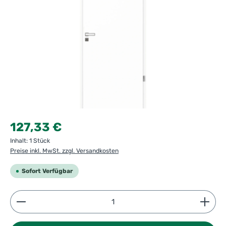
Regulärer Preis:
127,33 €
Inhalt:
1 Stück
Preise inkl. MwSt. zzgl. Versandkosten
Sofort Verfügbar
Produkt Anzahl: Gib den gewünschten Wert ein ode