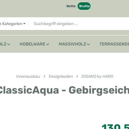
Netto
Brutto
le Kategorien
OLZ
HOBELWARE
MASSIVHOLZ
TERRASSEND
Innenausbau
Designboden
DISANO by HARO
assicAqua - Gebirgseich
Regulärer Preis
130,