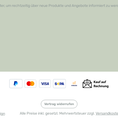
ufzugeben. Verleihen Sie
er, um rechtzeitig über neue Produkte und Angebote informiert zu wer
 den finalen Schliff und
ie sich selbst von der
Leistungsfähigkeit dieses
aren Werkzeugs!
Vertrag widerrufen
Alle Preise inkl. gesetzl. Mehrwertsteuer zzgl.
Versandkost
ign