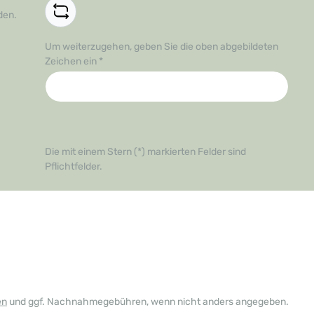
den.
Um weiterzugehen, geben Sie die oben abgebildeten
Zeichen ein
*
Die mit einem Stern (*) markierten Felder sind
Pflichtfelder.
en
und ggf. Nachnahmegebühren, wenn nicht anders angegeben.