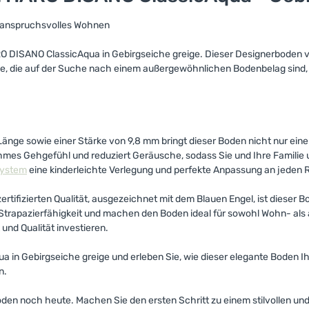
r anspruchsvolles Wohnen
ARO DISANO ClassicAqua in Gebirgseiche greige. Dieser Designerboden v
 alle, die auf der Suche nach einem außergewöhnlichen Bodenbelag sind
nge sowie einer Stärke von 9,8 mm bringt dieser Boden nicht nur ei
enehmes Gehgefühl und reduziert Geräusche, sodass Sie und Ihre Famili
system
eine kinderleichte Verlegung und perfekte Anpassung an jeden
tifizierten Qualität, ausgezeichnet mit dem Blauen Engel, ist dieser 
 Strapazierfähigkeit und machen den Boden ideal für sowohl Wohn- al
und Qualität investieren.
a in Gebirgseiche greige und erleben Sie, wie dieser elegante Boden I
n.
boden noch heute. Machen Sie den ersten Schritt zu einem stilvollen 