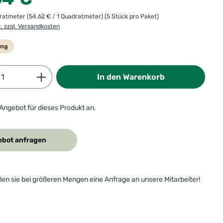
dratmeter
(54,62 € / 1 Quadratmeter)
(5 Stück pro Paket)
t. zzgl. Versandkosten
ung
Anzahl: Gib den gewünschten Wert ein od
In den Warenkorb
 Angebot für dieses Produkt an.
bot anfragen
ellen sie bei größeren Mengen eine Anfrage an unsere Mitarbeiter!