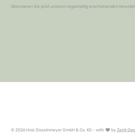
Bestellung a
Abonnieren Sie jetzt unseren regelmäßig erscheinenden Newslett
Ihren Räumen
überzeugen S
Qualität und 
unverzichtb
© 2026 Holz Disselnmeyer GmbH & Co. KG - with
by
Zenit Des