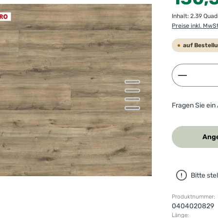
Inhalt:
2.39 Qua
Preise inkl. MwS
auf Bestell
Produkt 
Fragen Sie ein
Ange
Bitte st
Produktnummer:
0404020829
Länge: