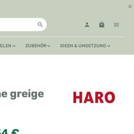
Warenkorb enth
IELEN
ZUBEHÖR
IDEEN & UMSETZUNG
e greige
:
54 €