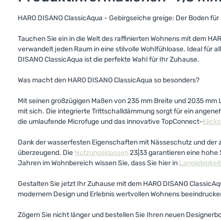
HARO DISANO ClassicAqua - Gebirgseiche greige: Der Boden fü
Tauchen Sie ein in die Welt des raffinierten Wohnens mit dem H
verwandelt jeden Raum in eine stilvolle Wohlfühloase. Ideal für
DISANO ClassicAqua ist die perfekte Wahl für Ihr Zuhause.
Was macht den HARO DISANO ClassicAqua so besonders?
Mit seinen großzügigen Maßen von 235 mm Breite und 2035 mm Lä
mit sich. Die integrierte Trittschalldämmung sorgt für ein ang
die umlaufende Microfuge und das innovative TopConnect-
Klick
Dank der wasserfesten Eigenschaften mit Nässeschutz und der zer
überzeugend. Die
Nutzungsklassen
23|33 garantieren eine hohe
Jahren im Wohnbereich wissen Sie, dass Sie hier in
Langlebigkeit
Gestalten Sie jetzt Ihr Zuhause mit dem HARO DISANO ClassicAqu
modernem Design und Erlebnis wertvollen Wohnens beeindrucke
Zögern Sie nicht länger und bestellen Sie Ihren neuen Designer