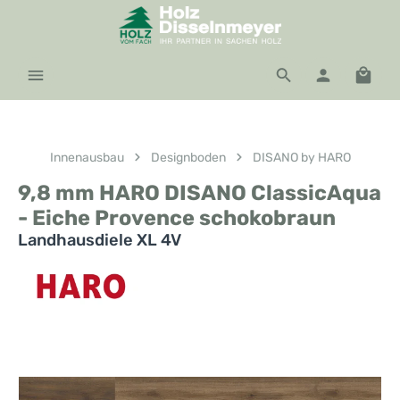
Zum Hauptinhalt springen
Waren
Innenausbau
Designboden
DISANO by HARO
9,8 mm HARO DISANO ClassicAqua
- Eiche Provence schokobraun
Landhausdiele XL 4V
Bildergalerie überspringen