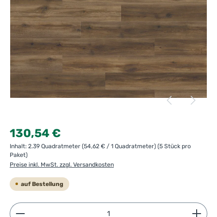
Regulärer Preis:
130,54 €
Inhalt:
2.39 Quadratmeter
(54,62 € / 1 Quadratmeter)
(5 Stück pro
Paket)
Preise inkl. MwSt. zzgl. Versandkosten
auf Bestellung
Produkt Anzahl: Gib den gewünschten Wert ein ode