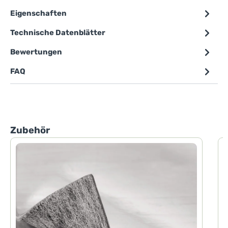
Eigenschaften
Technische Datenblätter
Bewertungen
FAQ
Produktgalerie überspringen
Zubehör
P
P
d
h
F
d
H
D