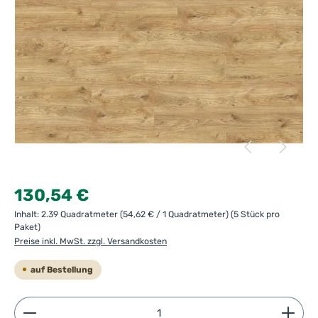
Regulärer Preis:
130,54 €
Inhalt:
2.39 Quadratmeter
(54,62 € / 1 Quadratmeter)
(5 Stück pro
Paket)
Preise inkl. MwSt. zzgl. Versandkosten
auf Bestellung
Produkt Anzahl: Gib den gewünschten Wert ein ode