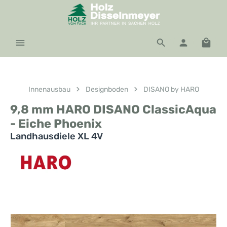
Zum Hauptinhalt springen
Waren
Innenausbau
Designboden
DISANO by HARO
9,8 mm HARO DISANO ClassicAqua
- Eiche Phoenix
Landhausdiele XL 4V
Bildergalerie überspringen