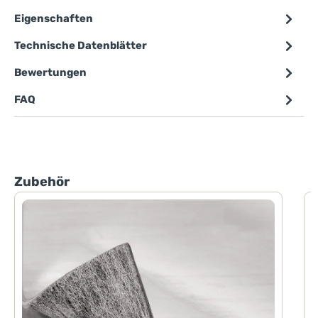
Eigenschaften
Technische Datenblätter
Bewertungen
FAQ
Produktgalerie überspringen
Zubehör
P
P
d
h
F
d
H
D