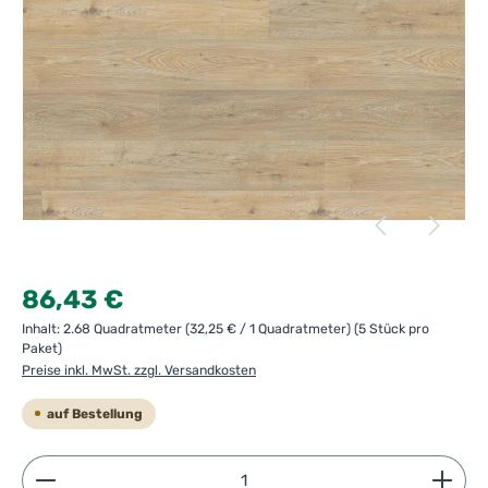
Regulärer Preis:
86,43 €
Inhalt:
2.68 Quadratmeter
(32,25 € / 1 Quadratmeter)
(5 Stück pro
Paket)
Preise inkl. MwSt. zzgl. Versandkosten
auf Bestellung
Produkt Anzahl: Gib den gewünschten Wert ein ode