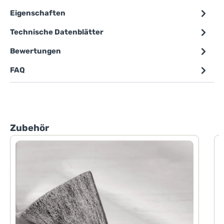
Eigenschaften
Technische Datenblätter
Bewertungen
FAQ
Produktgalerie überspringen
Zubehör
P
P
d
h
F
d
H
D