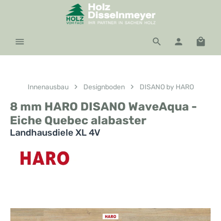
Zum Hauptinhalt springen
Waren
Innenausbau
Designboden
DISANO by HARO
8 mm HARO DISANO WaveAqua -
Eiche Quebec alabaster
Landhausdiele XL 4V
Bildergalerie überspringen