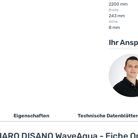
2200 mm
Breite:
243 mm
Höhe:
8 mm
Ihr Ans
Eigenschaften
Technische Datenblätter
ARO DISANO WaveAqua - Eiche On