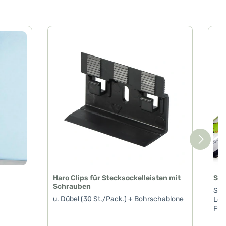
Haro Clips für Stecksockelleisten mit
Spr
Schrauben
Spri
u. Dübel (30 St./Pack.) + Bohrschablone
Lös
Fuß
Suc