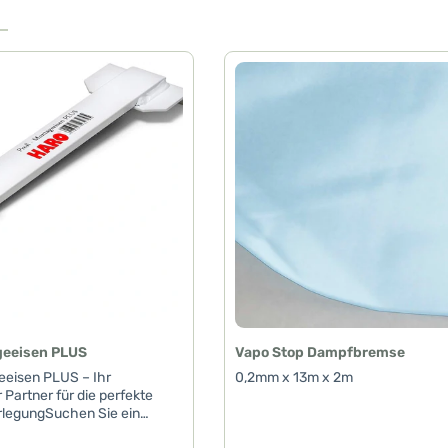
geeisen PLUS
Vapo Stop Dampfbremse
eeisen PLUS – Ihr
0,2mm x 13m x 2m
 Partner für die perfekte
legungSuchen Sie ein
s und zuverlässiges Zubehör