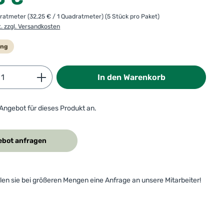
dratmeter
(32,25 € / 1 Quadratmeter)
(5 Stück pro Paket)
t. zzgl. Versandkosten
ung
Anzahl: Gib den gewünschten Wert ein od
In den Warenkorb
 Angebot für dieses Produkt an.
bot anfragen
ellen sie bei größeren Mengen eine Anfrage an unsere Mitarbeiter!