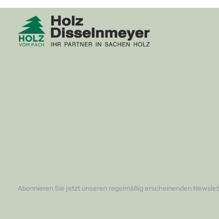
perfekt für Familien, in denen es oft
Anwendung e
lebhaft zugeht.Darüber hinaus lässt sich
ob Sie ein e
die Silent Energy DS mühelos verlegen,
ein leidensc
egal ob Sie ein Profi oder ein
So gelingt Ih
leidenschaftlicher Heimwerker sind. Dies
Handumdrehe
spart Ihnen Zeit und Aufwand, während
Ermüdungse
Sie gleichzeitig die Gewissheit haben,
kommt.Gesta
dass Ihr Fußboden auf einem
Ihren Vorste
hochwertigen Fundament ruht. Greifen
Montageeisen
Sie jetzt zu!Verleihen Sie Ihrem Zuhause
helfen, Ihre
die Ruhe, die es verdient! Die Silent
perfekten Fu
Energy DS ist mehr als nur ein
sondern auch
Verlegezubehör; sie ist der Schlüssel zu
steigern. Ne
einem angenehmen Wohngefühl. Zögern
Verlegeprojek
Sie nicht, uns zu kontaktieren, um mehr
dass Sie ein
über dieses exklusive Produkt zu
Ihrer Seite h
erfahren oder um Ihre Bestellung
Entdecken Sie
aufzugeben. Verwandeln Sie Ihr Zuhause
Montageeise
in eine Oase der Stille und des Komforts –
Verlegungser
Sie werden es nicht bereuen!
und kontakti
weitere Info
Bestellung a
Abonnieren Sie jetzt unseren regelmäßig erscheinenden Newslett
Ihren Räumen
überzeugen S
Qualität und 