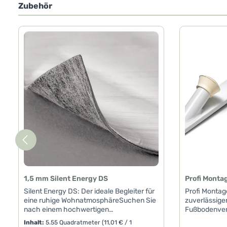
Zubehör
Produktgalerie überspringen
1,5 mm Silent Energy DS
Profi Monta
Silent Energy DS: Der ideale Begleiter für
Profi Montag
eine ruhige WohnatmosphäreSuchen Sie
zuverlässiger
nach einem hochwertigen
Fußbodenver
Verlegezubehör, das Ihre Wohnräume
hochwertige
Inhalt:
5.55 Quadratmeter
(11,01 € / 1