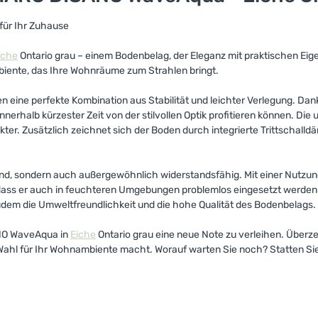
 für Ihr Zuhause
iche
Ontario grau – einem Bodenbelag, der Eleganz mit praktischen Eig
biente, das Ihre Wohnräume zum Strahlen bringt.
eine perfekte Kombination aus Stabilität und leichter Verlegung. Dan
nnerhalb kürzester Zeit von der stilvollen Optik profitieren können. 
ter. Zusätzlich zeichnet sich der Boden durch integrierte Trittschal
 sondern auch außergewöhnlich widerstandsfähig. Mit einer Nutzungsk
ass er auch in feuchteren Umgebungen problemlos eingesetzt werden k
 zudem die Umweltfreundlichkeit und die hohe Qualität des Bodenbelags.
ANO WaveAqua in
Eiche
Ontario grau eine neue Note zu verleihen. Überz
 Wahl für Ihr Wohnambiente macht. Worauf warten Sie noch? Statten S