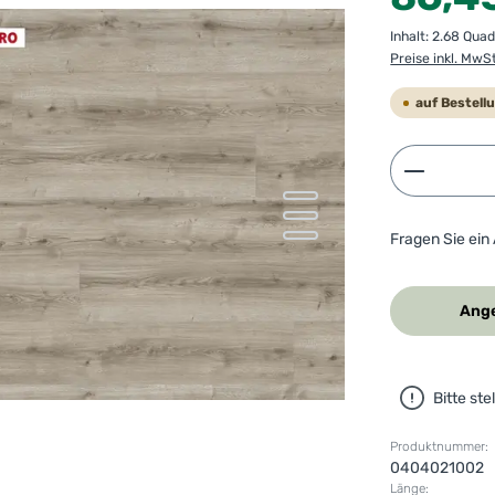
Inhalt:
2.68 Qua
Preise inkl. MwS
auf Bestell
Produkt 
Fragen Sie ein
Ange
Bitte st
Produktnummer:
0404021002
Länge: