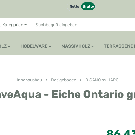
Netto
Brutto
le Kategorien
OLZ
HOBELWARE
MASSIVHOLZ
TERRASSEND
Innenausbau
Designboden
DISANO by HARO
eAqua - Eiche Ontario g
Regulärer Preis
86,4