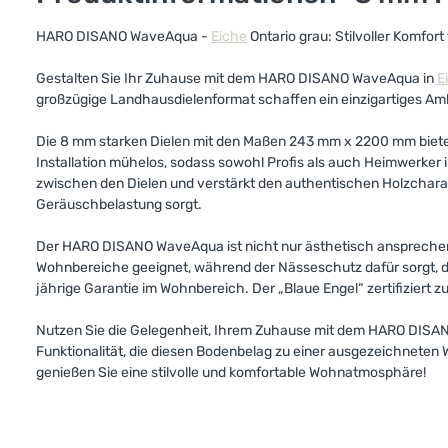
HARO DISANO WaveAqua -
Eiche
Ontario grau: Stilvoller Komfort
Gestalten Sie Ihr Zuhause mit dem HARO DISANO WaveAqua in
E
großzügige Landhausdielenformat schaffen ein einzigartiges Am
Die 8 mm starken Dielen mit den Maßen 243 mm x 2200 mm bieten 
Installation mühelos, sodass sowohl Profis als auch Heimwerker i
zwischen den Dielen und verstärkt den authentischen Holzcharak
Geräuschbelastung sorgt.
Der HARO DISANO WaveAqua ist nicht nur ästhetisch ansprechend,
Wohnbereiche geeignet, während der Nässeschutz dafür sorgt, d
jährige Garantie im Wohnbereich. Der „Blaue Engel“ zertifiziert
Nutzen Sie die Gelegenheit, Ihrem Zuhause mit dem HARO DIS
Funktionalität, die diesen Bodenbelag zu einer ausgezeichneten
genießen Sie eine stilvolle und komfortable Wohnatmosphäre!