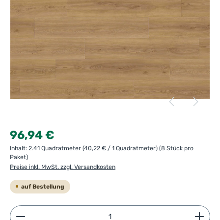
Regulärer Preis:
96,94 €
Inhalt:
2.41 Quadratmeter
(40,22 € / 1 Quadratmeter)
(8 Stück pro
Paket)
Preise inkl. MwSt. zzgl. Versandkosten
auf Bestellung
Produkt Anzahl: Gib den gewünschten Wert ein ode