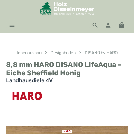
Zum Hauptinhalt springen
Waren
Innenausbau
Designboden
DISANO by HARO
8,8 mm HARO DISANO LifeAqua -
Eiche Sheffield Honig
Landhausdiele 4V
Bildergalerie überspringen