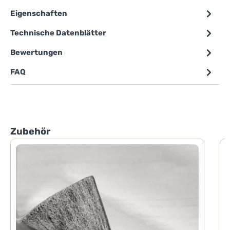
Eigenschaften
Technische Datenblätter
Bewertungen
FAQ
Produktgalerie überspringen
Zubehör
P
P
d
h
F
d
H
D