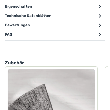
Eigenschaften
Technische Datenblätter
Bewertungen
FAQ
Produktgalerie überspringen
Zubehör
P
P
d
h
F
d
H
D