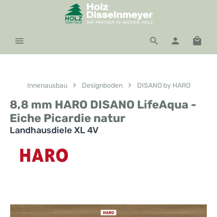
Zum Hauptinhalt springen
Waren
Innenausbau
Designboden
DISANO by HARO
8,8 mm HARO DISANO LifeAqua -
Eiche Picardie natur
Landhausdiele XL 4V
Bildergalerie überspringen