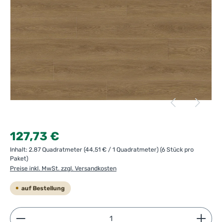
Regulärer Preis:
127,73 €
Inhalt:
2.87 Quadratmeter
(44,51 € / 1 Quadratmeter)
(6 Stück pro
Paket)
Preise inkl. MwSt. zzgl. Versandkosten
auf Bestellung
Produkt Anzahl: Gib den gewünschten Wert ein ode