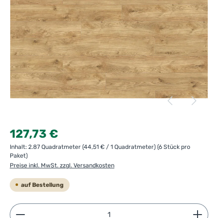
Regulärer Preis:
127,73 €
Inhalt:
2.87 Quadratmeter
(44,51 € / 1 Quadratmeter)
(6 Stück pro
Paket)
Preise inkl. MwSt. zzgl. Versandkosten
auf Bestellung
Produkt Anzahl: Gib den gewünschten Wert ein ode