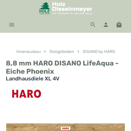
Zum Hauptinhalt springen
Waren
Innenausbau
Designboden
DISANO by HARO
8,8 mm HARO DISANO LifeAqua -
Eiche Phoenix
Landhausdiele XL 4V
Bildergalerie überspringen