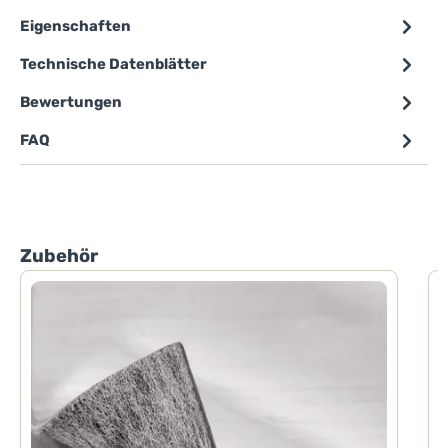
Eigenschaften
Technische Datenblätter
Bewertungen
FAQ
Produktgalerie überspringen
Zubehör
P
P
d
h
F
d
H
D