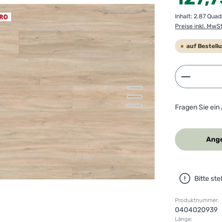
Inhalt:
2.87 Qua
Preise inkl. MwS
auf Bestell
Produkt 
Fragen Sie ein
Ange
Bitte st
Produktnummer:
0404020939
Länge: