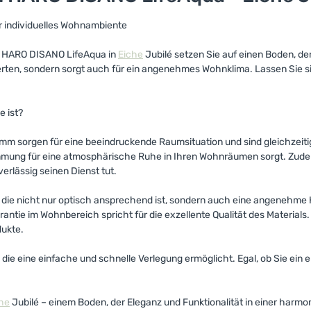
hr individuelles Wohnambiente
m HARO DISANO LifeAqua in
Eiche
Jubilé setzen Sie auf einen Boden, der
erten, sondern sorgt auch für ein angenehmes Wohnklima. Lassen Sie 
 ist?
m sorgen für eine beeindruckende Raumsituation und sind gleichzeitig
dämmung für eine atmosphärische Ruhe in Ihren Wohnräumen sorgt. Zude
erlässig seinen Dienst tut.
e, die nicht nur optisch ansprechend ist, sondern auch eine angenehme 
ntie im Wohnbereich spricht für die exzellente Qualität des Materials
dukte.
die eine einfache und schnelle Verlegung ermöglicht. Egal, ob Sie ei
he
Jubilé – einem Boden, der Eleganz und Funktionalität in einer harmo