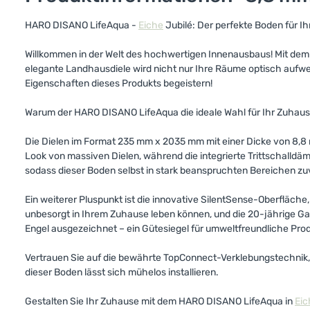
HARO DISANO LifeAqua -
Eiche
Jubilé: Der perfekte Boden für I
Willkommen in der Welt des hochwertigen Innenausbaus! Mit de
elegante Landhausdiele wird nicht nur Ihre Räume optisch aufw
Eigenschaften dieses Produkts begeistern!
Warum der HARO DISANO LifeAqua die ideale Wahl für Ihr Zuhause
Die Dielen im Format 235 mm x 2035 mm mit einer Dicke von 8,8 m
Look von massiven Dielen, während die integrierte Trittschall
sodass dieser Boden selbst in stark beanspruchten Bereichen zuv
Ein weiterer Pluspunkt ist die innovative SilentSense-Oberfläch
unbesorgt in Ihrem Zuhause leben können, und die 20-jährige Gara
Engel ausgezeichnet – ein Gütesiegel für umweltfreundliche Pro
Vertrauen Sie auf die bewährte TopConnect-Verklebungstechnik, 
dieser Boden lässt sich mühelos installieren.
Gestalten Sie Ihr Zuhause mit dem HARO DISANO LifeAqua in
Eic