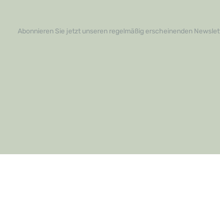
in eine Oase der Stille und des Komforts –
Verlegungser
Sie werden es nicht bereuen!
und kontakti
weitere Info
Bestellung a
Abonnieren Sie jetzt unseren regelmäßig erscheinenden Newslett
Ihren Räumen
überzeugen S
Qualität und 
unverzichtb